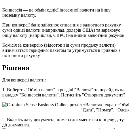
К
о
н
в
е
р
с
і
я
—
ц
е
о
б
м
і
н
о
д
н
і
є
ї
і
н
о
з
е
м
н
о
ї
в
а
л
ю
т
и
н
а
і
н
ш
у
і
н
о
з
е
м
н
у
в
а
л
ю
т
у
.
П
р
и
к
о
н
в
е
р
с
і
ї
б
а
н
к
з
д
і
й
с
н
ю
є
с
п
и
с
а
н
н
я
з
в
а
л
ю
т
н
о
г
о
р
а
х
у
н
к
у
с
у
м
и
о
д
н
і
є
ї
в
а
л
ю
т
и
(
н
а
п
р
и
к
л
а
д
,
д
о
л
а
р
і
в
С
Ш
А
)
т
а
з
а
р
а
х
о
в
у
є
і
н
ш
у
в
а
л
ю
т
у
(
н
а
п
р
и
к
л
а
д
,
Є
В
Р
О
)
н
а
і
н
ш
и
й
в
а
л
ю
т
н
и
й
р
а
х
у
н
о
к
.
К
о
м
і
с
і
я
з
а
к
о
н
в
е
р
с
і
ю
(
в
і
д
с
о
т
о
к
в
і
д
с
у
м
и
п
р
о
д
а
ж
у
в
а
л
ю
т
и
)
в
и
з
н
а
ч
а
є
т
ь
с
я
т
а
р
и
ф
н
и
м
п
а
к
е
т
о
м
т
а
у
т
р
и
м
у
є
т
ь
с
я
в
г
р
и
в
н
я
х
з
п
о
т
о
ч
н
о
г
о
р
а
х
у
н
к
у
.
Р
і
ш
е
н
н
я
Д
л
я
к
о
н
в
е
р
с
і
ї
в
а
л
ю
т
и
:
1
.
В
и
б
е
р
і
т
ь
"
О
б
м
і
н
в
а
л
ю
т
"
в
р
о
з
д
і
л
і
"
В
а
л
ю
т
а
"
т
а
п
е
р
е
й
д
і
т
ь
н
а
в
к
л
а
д
к
у
"
К
о
н
в
е
р
с
і
я
в
а
л
ю
т
и
"
.
Н
а
т
и
с
н
і
т
ь
"
С
т
в
о
р
и
т
и
д
о
к
у
м
е
н
т
"
.
2
.
В
к
а
ж
і
т
ь
д
а
т
у
д
о
к
у
м
е
н
т
а
,
н
о
м
е
р
а
д
о
к
у
м
е
н
т
а
т
а
к
і
н
ц
е
в
у
д
а
т
у
д
і
ї
д
о
к
у
м
е
н
т
а
.