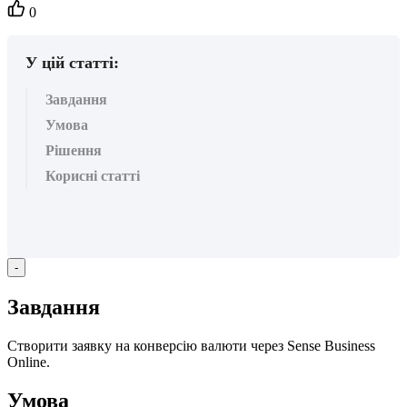
Кількість
0
вподобайок:
У цій статті:
Завдання
Умова
Рішення
Корисні статті
-
З
а
в
д
а
н
н
я
С
т
в
о
р
и
т
и
з
а
я
в
к
у
н
а
к
о
н
в
е
р
с
і
ю
в
а
л
ю
т
и
ч
е
р
е
з
Sense
Business
Online
.
У
м
о
в
а