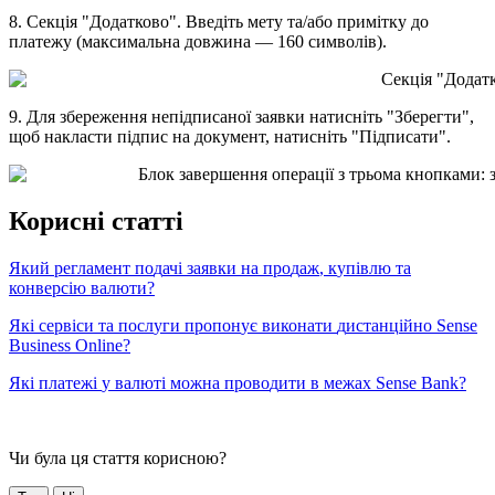
8
.
С
е
к
ц
і
я
"
Д
о
д
а
т
к
о
в
о
"
.
В
в
е
д
і
т
ь
м
е
т
у
т
а
/
а
б
о
п
р
и
м
і
т
к
у
д
о
п
л
а
т
е
ж
у
(
м
а
к
с
и
м
а
л
ь
н
а
д
о
в
ж
и
н
а
—
160
с
и
м
в
о
л
і
в
)
.
9
.
Д
л
я
з
б
е
р
е
ж
е
н
н
я
н
е
п
і
д
п
и
с
а
н
о
ї
з
а
я
в
к
и
н
а
т
и
с
н
і
т
ь
"
З
б
е
р
е
г
т
и
"
,
щ
о
б
н
а
к
л
а
с
т
и
п
і
д
п
и
с
н
а
д
о
к
у
м
е
н
т
,
н
а
т
и
с
н
і
т
ь
"
П
і
д
п
и
с
а
т
и
"
.
К
о
р
и
с
н
і
с
т
а
т
т
і
Я
к
и
й
р
е
г
л
а
м
е
н
т
п
о
д
а
ч
і
з
а
я
в
к
и
н
а
п
р
о
д
а
ж
,
к
у
п
і
в
л
ю
т
а
к
о
н
в
е
р
с
і
ю
в
а
л
ю
т
и
?
Я
к
і
с
е
р
в
і
с
и
т
а
п
о
с
л
у
г
и
п
р
о
п
о
н
у
є
в
и
к
о
н
а
т
и
д
и
с
т
а
н
ц
і
й
н
о
Sense
Business
Online
?
Я
к
і
п
л
а
т
е
ж
і
у
в
а
л
ю
т
і
м
о
ж
н
а
п
р
о
в
о
д
и
т
и
в
м
е
ж
а
х
Sense
Bank
?
Чи була ця стаття корисною?