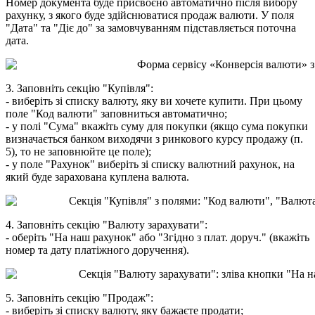
Н
о
м
е
р
д
о
к
у
м
е
н
т
а
б
у
д
е
п
р
и
с
в
о
є
н
о
а
в
т
о
м
а
т
и
ч
н
о
п
і
с
л
я
в
и
б
о
р
у
р
а
х
у
н
к
у
,
з
я
к
о
г
о
б
у
д
е
з
д
і
й
с
н
ю
в
а
т
и
с
я
п
р
о
д
а
ж
в
а
л
ю
т
и
.
У
п
о
л
я
"
Д
а
т
а
"
т
а
"
Д
і
є
д
о
"
з
а
з
а
м
о
в
ч
у
в
а
н
н
я
м
п
і
д
с
т
а
в
л
я
є
т
ь
с
я
п
о
т
о
ч
н
а
д
а
т
а
.
3
.
З
а
п
о
в
н
і
т
ь
с
е
к
ц
і
ю
"
К
у
п
і
в
л
я
"
:
-
в
и
б
е
р
і
т
ь
з
і
с
п
и
с
к
у
в
а
л
ю
т
у
,
я
к
у
в
и
х
о
ч
е
т
е
к
у
п
и
т
и
.
П
р
и
ц
ь
о
м
у
п
о
л
е
"
К
о
д
в
а
л
ю
т
и
"
з
а
п
о
в
н
и
т
ь
с
я
а
в
т
о
м
а
т
и
ч
н
о
;
-
у
п
о
л
і
"
С
у
м
а
"
в
к
а
ж
і
т
ь
с
у
м
у
д
л
я
п
о
к
у
п
к
и
(
я
к
щ
о
с
у
м
а
п
о
к
у
п
к
и
в
и
з
н
а
ч
а
є
т
ь
с
я
б
а
н
к
о
м
в
и
х
о
д
я
ч
и
з
р
и
н
к
о
в
о
г
о
к
у
р
с
у
п
р
о
д
а
ж
у
(
п
.
5
)
,
т
о
н
е
з
а
п
о
в
н
ю
й
т
е
ц
е
п
о
л
е
)
;
-
у
п
о
л
е
"
Р
а
х
у
н
о
к
"
в
и
б
е
р
і
т
ь
з
і
с
п
и
с
к
у
в
а
л
ю
т
н
и
й
р
а
х
у
н
о
к
,
н
а
я
к
и
й
б
у
д
е
з
а
р
а
х
о
в
а
н
а
к
у
п
л
е
н
а
в
а
л
ю
т
а
.
4
.
З
а
п
о
в
н
і
т
ь
с
е
к
ц
і
ю
"
В
а
л
ю
т
у
з
а
р
а
х
у
в
а
т
и
"
:
-
о
б
е
р
і
т
ь
"
Н
а
н
а
ш
р
а
х
у
н
о
к
"
а
б
о
"
З
г
і
д
н
о
з
п
л
а
т
.
д
о
р
у
ч
.
"
(
в
к
а
ж
і
т
ь
н
о
м
е
р
т
а
д
а
т
у
п
л
а
т
і
ж
н
о
г
о
д
о
р
у
ч
е
н
н
я
)
.
5
.
З
а
п
о
в
н
і
т
ь
с
е
к
ц
і
ю
"
П
р
о
д
а
ж
"
:
-
в
и
б
е
р
і
т
ь
з
і
с
п
и
с
к
у
в
а
л
ю
т
у
,
я
к
у
б
а
ж
а
є
т
е
п
р
о
д
а
т
и
;