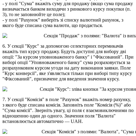
-
у
п
о
л
і
"
С
у
м
а
"
в
к
а
ж
і
т
ь
с
у
м
у
д
л
я
п
р
о
д
а
ж
у
(
я
к
щ
о
с
у
м
а
п
р
о
д
а
ж
у
в
и
з
н
а
ч
а
є
т
ь
с
я
б
а
н
к
о
м
в
и
х
о
д
я
ч
и
з
р
и
н
к
о
в
о
г
о
к
у
р
с
у
п
о
к
у
п
к
и
(
п
.
3
)
,
т
о
н
е
з
а
п
о
в
н
ю
й
т
е
ц
е
п
о
л
е
)
;
-
у
п
о
л
і
"
Р
а
х
у
н
о
к
"
в
и
б
е
р
і
т
ь
з
і
с
п
и
с
к
у
в
а
л
ю
т
н
и
й
р
а
х
у
н
о
к
,
з
я
к
о
г
о
б
у
д
е
с
п
и
с
а
н
а
с
у
м
а
в
а
л
ю
т
и
,
щ
о
п
р
о
д
а
є
т
ь
с
я
.
6
.
У
с
е
к
ц
і
ї
"
К
у
р
с
"
з
а
д
о
п
о
м
о
г
о
ю
с
е
л
е
к
т
о
р
н
и
х
п
е
р
е
м
и
к
а
ч
і
в
в
к
а
ж
і
т
ь
т
и
п
к
у
р
с
у
п
р
о
д
а
ж
у
.
Б
у
д
у
т
ь
д
о
с
т
у
п
н
і
д
л
я
в
и
б
о
р
у
д
в
і
о
п
ц
і
ї
:
"
З
а
к
у
р
с
о
м
у
п
о
в
н
о
в
а
ж
е
н
о
г
о
б
а
н
к
у
"
і
"
Ф
і
к
с
о
в
а
н
и
й
"
.
П
р
и
в
и
б
о
р
і
о
п
ц
і
ї
"
У
п
о
в
н
о
в
а
ж
е
н
о
г
о
б
а
н
к
у
"
с
у
м
а
р
о
з
р
а
х
о
в
у
є
т
ь
с
я
з
а
р
о
з
р
а
х
у
н
к
о
в
и
м
к
у
р
с
о
м
у
г
о
д
и
н
а
д
а
т
у
в
и
к
о
н
а
н
н
я
з
а
я
в
к
и
.
П
о
л
е
"
К
у
р
с
к
о
н
в
е
р
с
і
ї
"
,
я
к
е
з
'
я
в
л
я
є
т
ь
с
я
т
і
л
ь
к
и
п
р
и
в
и
б
о
р
і
т
и
п
у
к
у
р
с
у
"
Ф
і
к
с
о
в
а
н
и
й
"
,
п
р
и
з
н
а
ч
е
н
е
д
л
я
в
в
е
д
е
н
н
я
з
н
а
ч
е
н
н
я
к
у
р
с
у
.
7
.
У
с
е
к
ц
і
ї
"
К
о
м
і
с
і
я
"
в
п
о
л
е
"
Р
а
х
у
н
о
к
"
в
к
а
ж
і
т
ь
н
о
м
е
р
р
а
х
у
н
к
у
,
з
я
к
о
г
о
б
у
д
е
с
п
и
с
а
н
а
к
о
м
і
с
і
я
.
З
а
п
о
в
н
і
т
ь
п
о
л
е
"
К
о
м
і
с
і
я
(
%
)
"
а
б
о
"
С
у
м
а
к
о
м
і
с
і
ї
"
.
З
в
е
р
н
і
т
ь
у
в
а
г
у
,
ц
і
п
о
л
я
є
в
з
а
є
м
о
в
и
к
л
ю
ч
н
и
м
и
п
о
в
і
д
н
о
ш
е
н
н
ю
о
д
и
н
д
о
о
д
н
о
г
о
.
З
н
а
ч
е
н
н
я
п
о
л
я
"
В
а
л
ю
т
а
"
в
с
т
а
н
о
в
л
ю
є
т
ь
с
я
а
в
т
о
м
а
т
и
ч
н
о
—
UAH
.