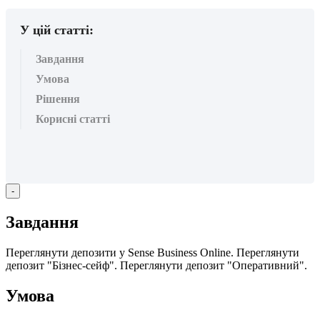
У цій статті:
Завдання
Умова
Рішення
Корисні статті
-
З
а
в
д
а
н
н
я
П
е
р
е
г
л
я
н
у
т
и
д
е
п
о
з
и
т
и
у
Sense
Business
Online
.
П
е
р
е
г
л
я
н
у
т
и
д
е
п
о
з
и
т
"
Б
і
з
н
е
с
-
с
е
й
ф
"
.
П
е
р
е
г
л
я
н
у
т
и
д
е
п
о
з
и
т
"
О
п
е
р
а
т
и
в
н
и
й
"
.
У
м
о
в
а