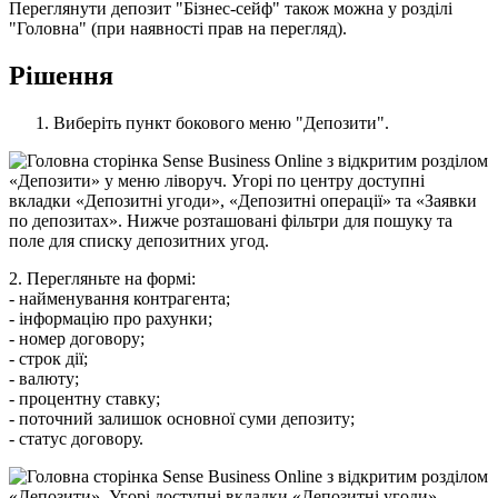
П
е
р
е
г
л
я
н
у
т
и
д
е
п
о
з
и
т
"
Б
і
з
н
е
с
-
с
е
й
ф
"
т
а
к
о
ж
м
о
ж
н
а
у
р
о
з
д
і
л
і
"
Г
о
л
о
в
н
а
"
(
п
р
и
н
а
я
в
н
о
с
т
і
п
р
а
в
н
а
п
е
р
е
г
л
я
д
)
.
Р
і
ш
е
н
н
я
В
и
б
е
р
і
т
ь
п
у
н
к
т
б
о
к
о
в
о
г
о
м
е
н
ю
"
Д
е
п
о
з
и
т
и
"
.
2
.
П
е
р
е
г
л
я
н
ь
т
е
н
а
ф
о
р
м
і
:
-
н
а
й
м
е
н
у
в
а
н
н
я
к
о
н
т
р
а
г
е
н
т
а
;
-
і
н
ф
о
р
м
а
ц
і
ю
п
р
о
р
а
х
у
н
к
и
;
-
н
о
м
е
р
д
о
г
о
в
о
р
у
;
-
с
т
р
о
к
д
і
ї
;
-
в
а
л
ю
т
у
;
-
п
р
о
ц
е
н
т
н
у
с
т
а
в
к
у
;
-
п
о
т
о
ч
н
и
й
з
а
л
и
ш
о
к
о
с
н
о
в
н
о
ї
с
у
м
и
д
е
п
о
з
и
т
у
;
-
с
т
а
т
у
с
д
о
г
о
в
о
р
у
.