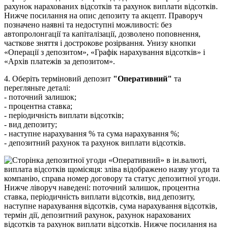
4
.
О
б
е
р
і
т
ь
т
е
р
м
і
н
о
в
и
й
д
е
п
о
з
и
т
"
О
п
е
р
а
т
и
в
н
и
й
"
т
а
п
е
р
е
г
л
я
н
ь
т
е
д
е
т
а
л
і
:
-
п
о
т
о
ч
н
и
й
з
а
л
и
ш
о
к
;
-
п
р
о
ц
е
н
т
н
а
с
т
а
в
к
а
;
-
п
е
р
і
о
д
и
ч
н
і
с
т
ь
в
и
п
л
а
т
и
в
і
д
с
о
т
к
і
в
;
-
в
и
д
д
е
п
о
з
и
т
у
;
-
н
а
с
т
у
п
н
е
н
а
р
а
х
у
в
а
н
н
я
%
т
а
с
у
м
а
н
а
р
а
х
у
в
а
н
н
я
%
;
-
д
е
п
о
з
и
т
н
и
й
р
а
х
у
н
о
к
т
а
р
а
х
у
н
о
к
в
и
п
л
а
т
и
в
і
д
с
о
т
к
і
в
.