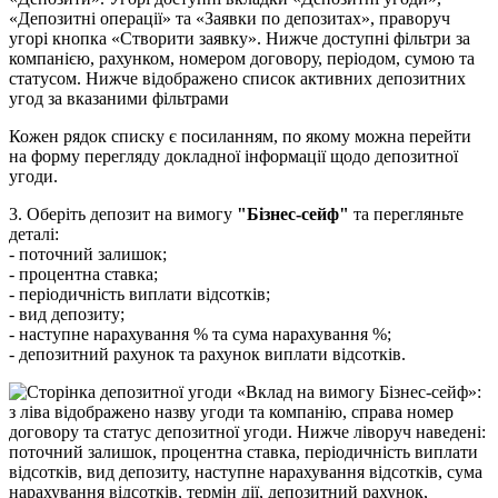
К
о
ж
е
н
р
я
д
о
к
с
п
и
с
к
у
є
п
о
с
и
л
а
н
н
я
м
,
п
о
я
к
о
м
у
м
о
ж
н
а
п
е
р
е
й
т
и
н
а
ф
о
р
м
у
п
е
р
е
г
л
я
д
у
д
о
к
л
а
д
н
о
ї
і
н
ф
о
р
м
а
ц
і
ї
щ
о
д
о
д
е
п
о
з
и
т
н
о
ї
у
г
о
д
и
.
3
.
О
б
е
р
і
т
ь
д
е
п
о
з
и
т
н
а
в
и
м
о
г
у
"
Б
і
з
н
е
с
-
с
е
й
ф
"
т
а
п
е
р
е
г
л
я
н
ь
т
е
д
е
т
а
л
і
:
-
п
о
т
о
ч
н
и
й
з
а
л
и
ш
о
к
;
-
п
р
о
ц
е
н
т
н
а
с
т
а
в
к
а
;
-
п
е
р
і
о
д
и
ч
н
і
с
т
ь
в
и
п
л
а
т
и
в
і
д
с
о
т
к
і
в
;
-
в
и
д
д
е
п
о
з
и
т
у
;
-
н
а
с
т
у
п
н
е
н
а
р
а
х
у
в
а
н
н
я
%
т
а
с
у
м
а
н
а
р
а
х
у
в
а
н
н
я
%
;
-
д
е
п
о
з
и
т
н
и
й
р
а
х
у
н
о
к
т
а
р
а
х
у
н
о
к
в
и
п
л
а
т
и
в
і
д
с
о
т
к
і
в
.