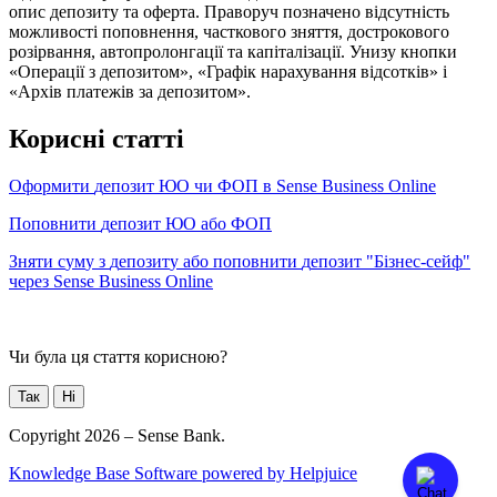
К
о
р
и
с
н
і
с
т
а
т
т
і
О
ф
о
р
м
и
т
и
д
е
п
о
з
и
т
Ю
О
ч
и
Ф
О
П
в
Sense
Business
Online
П
о
п
о
в
н
и
т
и
д
е
п
о
з
и
т
Ю
О
а
б
о
Ф
О
П
З
н
я
т
и
с
у
м
у
з
д
е
п
о
з
и
т
у
а
б
о
п
о
п
о
в
н
и
т
и
д
е
п
о
з
и
т
"
Б
і
з
н
е
с
-
с
е
й
ф
"
ч
е
р
е
з
Sense
Business
Online
Чи була ця стаття корисною?
Так
Ні
Copyright 2026 – Sense Bank.
Knowledge Base Software powered by Helpjuice