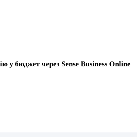
у бюджет через Sense Business Online