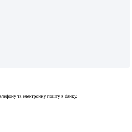
е
л
е
ф
о
н
у
т
а
е
л
е
к
т
р
о
н
н
у
п
о
ш
т
у
в
б
а
н
к
у
.