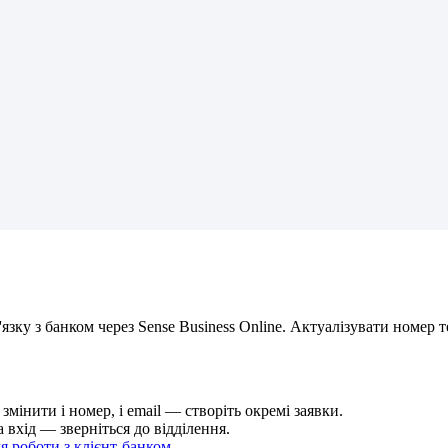
'
я
з
к
у
з
б
а
н
к
о
м
ч
е
р
е
з
Sense
Business
Online
.
А
к
т
у
а
л
і
з
у
в
а
т
и
н
о
м
е
р
т
з
м
і
н
и
т
и
і
н
о
м
е
р
,
і
email
—
с
т
в
о
р
і
т
ь
о
к
р
е
м
і
з
а
я
в
к
и
.
а
в
х
і
д
—
з
в
е
р
н
і
т
ь
с
я
д
о
в
і
д
д
і
л
е
н
н
я
.
л
я
р
о
б
о
т
и
з
к
л
і
є
н
т
-
б
а
н
к
о
м
.