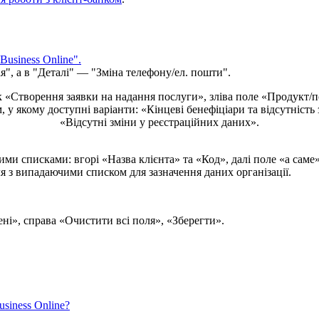
Business
Online
"
.
і
я
"
,
а
в
"
Д
е
т
а
л
і
"
—
"
З
м
і
н
а
т
е
л
е
ф
о
н
у
/
е
л
.
п
о
ш
т
и
"
.
usiness
Online
?