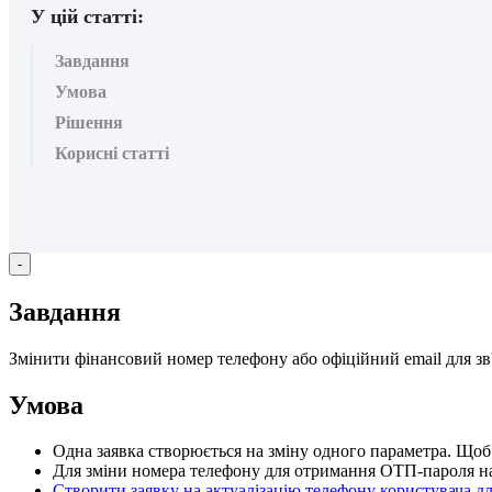
У цій статті:
Завдання
Умова
Рішення
Корисні статті
-
З
а
в
д
а
н
н
я
З
м
і
н
и
т
и
ф
і
н
а
н
с
о
в
и
й
н
о
м
е
р
т
е
л
е
ф
о
н
у
а
б
о
о
ф
і
ц
і
й
н
и
й
email
д
л
я
з
в
У
м
о
в
а
О
д
н
а
з
а
я
в
к
а
с
т
в
о
р
ю
є
т
ь
с
я
н
а
з
м
і
н
у
о
д
н
о
г
о
п
а
р
а
м
е
т
р
а
.
Щ
о
б
Д
л
я
з
м
і
н
и
н
о
м
е
р
а
т
е
л
е
ф
о
н
у
д
л
я
о
т
р
и
м
а
н
н
я
О
Т
П
-
п
а
р
о
л
я
н
С
т
в
о
р
и
т
и
з
а
я
в
к
у
н
а
а
к
т
у
а
л
і
з
а
ц
і
ю
т
е
л
е
ф
о
н
у
к
о
р
и
с
т
у
в
а
ч
а
д