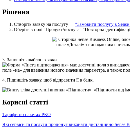
Р
і
ш
е
н
н
я
С
т
в
о
р
і
т
ь
з
а
я
в
к
у
н
а
п
о
с
л
у
г
у
—
"
З
а
м
о
в
и
т
и
п
о
с
л
у
г
у
в
Sense
О
б
е
р
і
т
ь
в
п
о
л
і
"
П
р
о
д
у
к
т
/
п
о
с
л
у
г
а
"
"
П
о
в
т
о
р
н
а
і
д
е
н
т
и
ф
і
к
а
ц
3
.
З
а
п
о
в
н
і
т
ь
ш
а
б
л
о
н
з
а
я
в
к
и
.
4
.
П
і
д
п
и
ш
і
т
ь
з
а
я
в
к
у
,
щ
о
б
в
і
д
п
р
а
в
и
т
и
ї
ї
в
б
а
н
к
.
К
о
р
и
с
н
і
с
т
а
т
т
і
Т
а
р
и
ф
и
п
о
п
а
к
е
т
а
х
Р
К
О
Я
к
і
с
е
р
в
і
с
и
т
а
п
о
с
л
у
г
и
п
р
о
п
о
н
у
є
в
и
к
о
н
а
т
и
д
и
с
т
а
н
ц
і
й
н
о
Sense
B