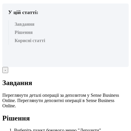
У цій статті:
Завдання
Рішення
Корисні статті
-
З
а
в
д
а
н
н
я
П
е
р
е
г
л
я
н
у
т
и
д
е
т
а
л
і
о
п
е
р
а
ц
і
ї
з
а
д
е
п
о
з
и
т
о
м
у
Sense
Business
Online
.
П
е
р
е
г
л
я
н
у
т
и
д
е
п
о
з
и
т
н
і
о
п
е
р
а
ц
і
ї
в
Sense
Business
Online
.
Р
і
ш
е
н
н
я
В
и
б
е
р
і
т
ь
п
у
н
к
т
б
о
к
о
в
о
г
о
м
е
н
ю
"
Д
е
п
о
з
и
т
и
"
.