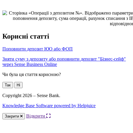
К
о
р
и
с
н
і
с
т
а
т
т
і
П
о
п
о
в
н
и
т
и
д
е
п
о
з
и
т
Ю
О
а
б
о
Ф
О
П
З
н
я
т
и
с
у
м
у
з
д
е
п
о
з
и
т
у
а
б
о
п
о
п
о
в
н
и
т
и
д
е
п
о
з
и
т
"
Б
і
з
н
е
с
-
с
е
й
ф
"
ч
е
р
е
з
Sense
Business
Online
Чи була ця стаття корисною?
Так
Ні
Copyright 2026 – Sense Bank.
Knowledge Base Software powered by Helpjuice
Відкрити
Закрити