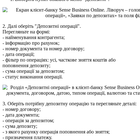
2
.
Д
а
л
і
о
б
е
р
і
т
ь
"
Д
е
п
о
з
и
т
н
і
о
п
е
р
а
ц
і
ї
"
.
П
е
р
е
г
л
я
н
ь
т
е
н
а
ф
о
р
м
і
:
-
н
а
й
м
е
н
у
в
а
н
н
я
к
о
н
т
р
а
г
е
н
т
а
;
-
і
н
ф
о
р
м
а
ц
і
ю
п
р
о
р
а
х
у
н
о
к
;
-
н
о
м
е
р
д
о
к
у
м
е
н
т
а
т
а
н
о
м
е
р
д
о
г
о
в
о
р
у
;
-
д
а
т
а
о
п
е
р
а
ц
і
ї
;
-
ф
і
л
ь
т
р
п
о
о
п
е
р
а
ц
і
я
х
:
у
с
і
,
ч
а
с
т
к
о
в
е
з
н
я
т
т
я
к
о
ш
т
і
в
а
б
о
п
о
п
о
в
н
е
н
н
я
д
е
п
о
з
и
т
у
;
-
с
у
м
а
о
п
е
р
а
ц
і
ї
з
а
д
е
п
о
з
и
т
о
м
;
-
с
т
а
т
у
с
в
и
к
о
н
а
н
н
я
о
п
е
р
а
ц
і
ї
.
3
.
О
б
е
р
і
т
ь
п
о
т
р
і
б
н
у
д
е
п
о
з
и
т
н
у
о
п
е
р
а
ц
і
ю
т
а
п
е
р
е
г
л
я
н
ь
т
е
д
е
т
а
л
і
:
-
н
о
м
е
р
д
о
г
о
в
о
р
у
;
-
д
а
т
а
д
о
к
у
м
е
н
т
а
;
-
о
п
е
р
а
ц
і
я
з
а
д
е
п
о
з
и
т
о
м
;
-
с
у
м
а
д
е
п
о
з
и
т
у
;
-
з
я
к
о
г
о
р
а
х
у
н
к
у
о
п
е
р
а
ц
і
я
п
о
п
о
в
н
е
н
н
я
а
б
о
з
н
я
т
т
я
;
-
п
р
и
з
н
а
ч
е
н
н
я
п
л
а
т
е
ж
у
.