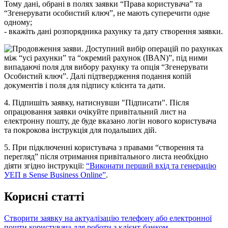
Т
о
м
у
д
а
н
і
,
о
б
р
а
н
і
в
п
о
л
я
х
з
а
я
в
к
и
“
П
р
а
в
а
к
о
р
и
с
т
у
в
а
ч
а
”
т
а
“
З
г
е
н
е
р
у
в
а
т
и
о
с
о
б
и
с
т
и
й
к
л
ю
ч
”
,
н
е
м
а
ю
т
ь
с
у
п
е
р
е
ч
и
т
и
о
д
н
е
о
д
н
о
м
у
;
-
в
к
а
ж
і
т
ь
д
а
н
і
р
о
з
п
о
р
я
д
н
и
к
а
р
а
х
у
н
к
у
т
а
д
а
т
у
с
т
в
о
р
е
н
н
я
з
а
я
в
к
и
.
4
.
П
і
д
п
и
ш
і
т
ь
з
а
я
в
к
у
,
н
а
т
и
с
н
у
в
ш
и
"
П
і
д
п
и
с
а
т
и
"
.
П
і
с
л
я
о
п
р
а
ц
ю
в
а
н
н
я
з
а
я
в
к
и
о
ч
і
к
у
й
т
е
п
р
и
в
і
т
а
л
ь
н
и
й
л
и
с
т
н
а
е
л
е
к
т
р
о
н
н
у
п
о
ш
т
у
,
д
е
б
у
д
е
в
к
а
з
а
н
о
л
о
г
і
н
н
о
в
о
г
о
к
о
р
и
с
т
у
в
а
ч
а
т
а
п
о
к
р
о
к
о
в
а
і
н
с
т
р
у
к
ц
і
я
д
л
я
п
о
д
а
л
ь
ш
и
х
д
і
й
.
5
.
П
р
и
п
і
д
к
л
ю
ч
е
н
н
і
к
о
р
и
с
т
у
в
а
ч
а
з
п
р
а
в
а
м
и
“
с
т
в
о
р
е
н
н
я
т
а
п
е
р
е
г
л
я
д
”
п
і
с
л
я
о
т
р
и
м
а
н
н
я
п
р
и
в
і
т
а
л
ь
н
о
г
о
л
и
с
т
а
н
е
о
б
х
і
д
н
о
д
і
я
т
и
з
г
і
д
н
о
і
н
с
т
р
у
к
ц
і
ї
:
“
В
и
к
о
н
а
т
и
п
е
р
ш
и
й
в
х
і
д
т
а
г
е
н
е
р
а
ц
і
ю
У
Е
П
в
Sense
Business
Online
”
.
К
о
р
и
с
н
і
с
т
а
т
т
і
С
т
в
о
р
и
т
и
з
а
я
в
к
у
н
а
а
к
т
у
а
л
і
з
а
ц
і
ю
т
е
л
е
ф
о
н
у
а
б
о
е
л
е
к
т
р
о
н
н
о
ї
п
о
ш
т
и
к
о
р
и
с
т
у
в
а
ч
а
д
л
я
р
о
б
о
т
и
з
к
л
і
є
н
т
-
б
а
н
к
о
м