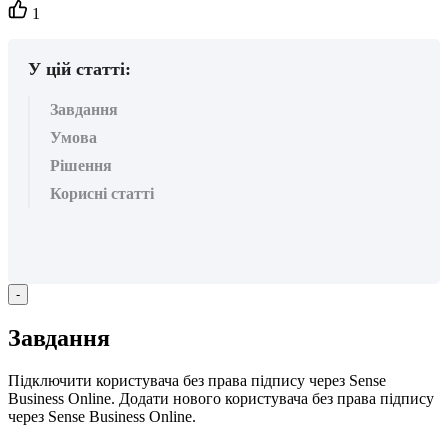
Кількість
1
вподобайок:
У цій статті:
Завдання
Умова
Рішення
Корисні статті
-
З
а
в
д
а
н
н
я
П
і
д
к
л
ю
ч
и
т
и
к
о
р
и
с
т
у
в
а
ч
а
б
е
з
п
р
а
в
а
п
і
д
п
и
с
у
ч
е
р
е
з
Sense
Business
Online
.
Д
о
д
а
т
и
н
о
в
о
г
о
к
о
р
и
с
т
у
в
а
ч
а
б
е
з
п
р
а
в
а
п
і
д
п
и
с
у
ч
е
р
е
з
Sense
Business
Online
.