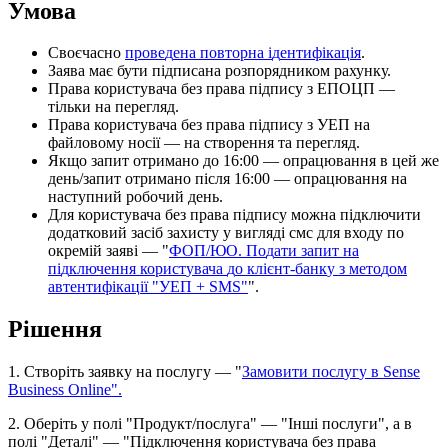
У
м
о
в
а
С
в
о
є
ч
а
с
н
о
п
р
о
в
е
д
е
н
а
п
о
в
т
о
р
н
а
і
д
е
н
т
и
ф
і
к
а
ц
і
я
.
З
а
я
в
а
м
а
є
б
у
т
и
п
і
д
п
и
с
а
н
а
р
о
з
п
о
р
я
д
н
и
к
о
м
р
а
х
у
н
к
у
.
П
р
а
в
а
к
о
р
и
с
т
у
в
а
ч
а
б
е
з
п
р
а
в
а
п
і
д
п
и
с
у
з
Е
П
О
Ц
П
—
т
і
л
ь
к
и
н
а
п
е
р
е
г
л
я
д
.
П
р
а
в
а
к
о
р
и
с
т
у
в
а
ч
а
б
е
з
п
р
а
в
а
п
і
д
п
и
с
у
з
У
Е
П
н
а
ф
а
й
л
о
в
о
м
у
н
о
с
і
ї
—
н
а
с
т
в
о
р
е
н
н
я
т
а
п
е
р
е
г
л
я
д
.
Я
к
щ
о
з
а
п
и
т
о
т
р
и
м
а
н
о
д
о
16
:
00
—
о
п
р
а
ц
ю
в
а
н
н
я
в
ц
е
й
ж
е
д
е
н
ь
/
з
а
п
и
т
о
т
р
и
м
а
н
о
п
і
с
л
я
16
:
00
—
о
п
р
а
ц
ю
в
а
н
н
я
н
а
н
а
с
т
у
п
н
и
й
р
о
б
о
ч
и
й
д
е
н
ь
.
Д
л
я
к
о
р
и
с
т
у
в
а
ч
а
б
е
з
п
р
а
в
а
п
і
д
п
и
с
у
м
о
ж
н
а
п
і
д
к
л
ю
ч
и
т
и
д
о
д
а
т
к
о
в
и
й
з
а
с
і
б
з
а
х
и
с
т
у
у
в
и
г
л
я
д
і
с
м
с
д
л
я
в
х
о
д
у
п
о
о
к
р
е
м
і
й
з
а
я
в
і
—
"
Ф
О
П
/
Ю
О
.
П
о
д
а
т
и
з
а
п
и
т
н
а
п
і
д
к
л
ю
ч
е
н
н
я
к
о
р
и
с
т
у
в
а
ч
а
д
о
к
л
і
є
н
т
-
б
а
н
к
у
з
м
е
т
о
д
о
м
а
в
т
е
н
т
и
ф
і
к
а
ц
і
ї
"
У
Е
П
+
SMS
"
"
.
Р
і
ш
е
н
н
я
1
.
С
т
в
о
р
і
т
ь
з
а
я
в
к
у
н
а
п
о
с
л
у
г
у
—
"
З
а
м
о
в
и
т
и
п
о
с
л
у
г
у
в
Sense
Business
Online
"
.
2
.
О
б
е
р
і
т
ь
у
п
о
л
і
"
П
р
о
д
у
к
т
/
п
о
с
л
у
г
а
"
—
"
І
н
ш
і
п
о
с
л
у
г
и
"
,
а
в
п
о
л
і
"
Д
е
т
а
л
і
"
—
"
П
і
д
к
л
ю
ч
е
н
н
я
к
о
р
и
с
т
у
в
а
ч
а
б
е
з
п
р
а
в
а