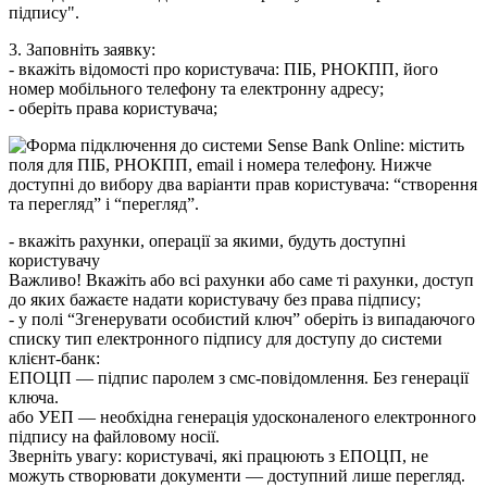
п
і
д
п
и
с
у
"
.
3
.
З
а
п
о
в
н
і
т
ь
з
а
я
в
к
у
:
-
в
к
а
ж
і
т
ь
в
і
д
о
м
о
с
т
і
п
р
о
к
о
р
и
с
т
у
в
а
ч
а
:
П
І
Б
,
Р
Н
О
К
П
П
,
й
о
г
о
н
о
м
е
р
м
о
б
і
л
ь
н
о
г
о
т
е
л
е
ф
о
н
у
т
а
е
л
е
к
т
р
о
н
н
у
а
д
р
е
с
у
;
-
о
б
е
р
і
т
ь
п
р
а
в
а
к
о
р
и
с
т
у
в
а
ч
а
;
-
в
к
а
ж
і
т
ь
р
а
х
у
н
к
и
,
о
п
е
р
а
ц
і
ї
з
а
я
к
и
м
и
,
б
у
д
у
т
ь
д
о
с
т
у
п
н
і
к
о
р
и
с
т
у
в
а
ч
у
В
а
ж
л
и
в
о
!
В
к
а
ж
і
т
ь
а
б
о
в
с
і
р
а
х
у
н
к
и
а
б
о
с
а
м
е
т
і
р
а
х
у
н
к
и
,
д
о
с
т
у
п
д
о
я
к
и
х
б
а
ж
а
є
т
е
н
а
д
а
т
и
к
о
р
и
с
т
у
в
а
ч
у
б
е
з
п
р
а
в
а
п
і
д
п
и
с
у
;
-
у
п
о
л
і
“
З
г
е
н
е
р
у
в
а
т
и
о
с
о
б
и
с
т
и
й
к
л
ю
ч
”
о
б
е
р
і
т
ь
і
з
в
и
п
а
д
а
ю
ч
о
г
о
с
п
и
с
к
у
т
и
п
е
л
е
к
т
р
о
н
н
о
г
о
п
і
д
п
и
с
у
д
л
я
д
о
с
т
у
п
у
д
о
с
и
с
т
е
м
и
к
л
і
є
н
т
-
б
а
н
к
:
Е
П
О
Ц
П
—
п
і
д
п
и
с
п
а
р
о
л
е
м
з
с
м
с
-
п
о
в
і
д
о
м
л
е
н
н
я
.
Б
е
з
г
е
н
е
р
а
ц
і
ї
к
л
ю
ч
а
.
а
б
о
У
Е
П
—
н
е
о
б
х
і
д
н
а
г
е
н
е
р
а
ц
і
я
у
д
о
с
к
о
н
а
л
е
н
о
г
о
е
л
е
к
т
р
о
н
н
о
г
о
п
і
д
п
и
с
у
н
а
ф
а
й
л
о
в
о
м
у
н
о
с
і
ї
.
З
в
е
р
н
і
т
ь
у
в
а
г
у
:
к
о
р
и
с
т
у
в
а
ч
і
,
я
к
і
п
р
а
ц
ю
ю
т
ь
з
Е
П
О
Ц
П
,
н
е
м
о
ж
у
т
ь
с
т
в
о
р
ю
в
а
т
и
д
о
к
у
м
е
н
т
и
—
д
о
с
т
у
п
н
и
й
л
и
ш
е
п
е
р
е
г
л
я
д
.