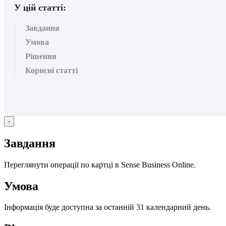
У цій статті:
Завдання
Умова
Рішення
Корисні статті
-
З
а
в
д
а
н
н
я
П
е
р
е
г
л
я
н
у
т
и
о
п
е
р
а
ц
і
ї
п
о
к
а
р
т
ц
і
в
Sense
Business
Online
.
У
м
о
в
а
І
н
ф
о
р
м
а
ц
і
я
б
у
д
е
д
о
с
т
у
п
н
а
з
а
о
с
т
а
н
н
і
й
31
к
а
л
е
н
д
а
р
н
и
й
д
е
н
ь
.