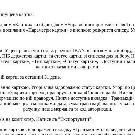
и
п
у
щ
е
н
а
к
а
р
т
к
а
.
н
і
й
к
а
р
т
ц
і
з
а
о
с
т
а
н
н
і
й
31
д
е
н
ь
.
xls
н
а
к
о
м
п
’
ю
т
е
р
.
Н
а
т
и
с
н
і
т
ь
"
Е
к
с
п
о
р
т
у
в
а
т
и
"
.