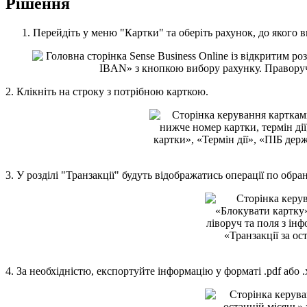
Р
і
ш
е
н
н
я
П
е
р
е
й
д
і
т
ь
у
м
е
н
ю
"
К
а
р
т
к
и
"
т
а
о
б
е
р
і
т
ь
р
а
х
у
н
о
к
,
д
о
я
к
о
г
о
в
2
.
К
л
і
к
н
і
т
ь
н
а
с
т
р
о
к
у
з
п
о
т
р
і
б
н
о
ю
к
а
р
т
к
о
ю
.
3
.
У
р
о
з
д
і
л
і
"
Т
р
а
н
з
а
к
ц
і
ї
"
б
у
д
у
т
ь
в
і
д
о
б
р
а
ж
а
т
и
с
ь
о
п
е
р
а
ц
і
ї
п
о
о
б
р
а
4
.
З
а
н
е
о
б
х
і
д
н
і
с
т
ю
,
е
к
с
п
о
р
т
у
й
т
е
і
н
ф
о
р
м
а
ц
і
ю
у
ф
о
р
м
а
т
і
.
pdf
а
б
о
.