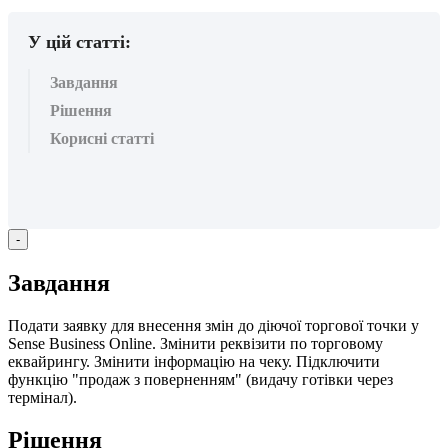
У цій статті:
Завдання
Рішення
Корисні статті
-
З
а
в
д
а
н
н
я
П
о
д
а
т
и
з
а
я
в
к
у
д
л
я
в
н
е
с
е
н
н
я
з
м
і
н
д
о
д
і
ю
ч
о
ї
т
о
р
г
о
в
о
ї
т
о
ч
к
и
у
Sense
Business
Online
.
З
м
і
н
и
т
и
р
е
к
в
і
з
и
т
и
п
о
т
о
р
г
о
в
о
м
у
е
к
в
а
й
р
и
н
г
у
.
З
м
і
н
и
т
и
і
н
ф
о
р
м
а
ц
і
ю
н
а
ч
е
к
у
.
П
і
д
к
л
ю
ч
и
т
и
ф
у
н
к
ц
і
ю
"
п
р
о
д
а
ж
з
п
о
в
е
р
н
е
н
н
я
м
"
(
в
и
д
а
ч
у
г
о
т
і
в
к
и
ч
е
р
е
з
т
е
р
м
і
н
а
л
)
.
Р
і
ш
е
н
н
я