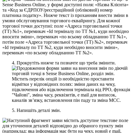
4
.
П
р
о
к
р
у
т
і
т
ь
н
и
ж
ч
е
т
а
п
о
з
н
а
ч
т
е
щ
о
т
р
е
б
а
з
м
і
н
и
т
и
.
5
.
Н
а
п
и
ш
і
т
ь
д
е
т
а
л
і
з
м
і
н
.