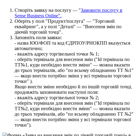
С
т
в
о
р
і
т
ь
з
а
я
в
к
у
н
а
п
о
с
л
у
г
у
—
"
З
а
м
о
в
и
т
и
п
о
с
л
у
г
у
в
Sense
Business
Online
"
.
О
б
е
р
і
т
ь
у
п
о
л
і
"
П
р
о
д
у
к
т
/
п
о
с
л
у
г
а
"
—
"
Т
о
р
г
о
в
и
й
е
к
в
а
й
р
и
н
г
"
,
а
у
п
о
л
і
"
Д
е
т
а
л
і
"
—
"
В
н
е
с
е
н
н
я
з
м
і
н
п
о
д
і
ю
ч
і
й
т
о
р
г
о
в
і
й
т
о
ч
ц
і
"
.
З
а
п
о
в
н
і
т
ь
п
о
л
я
з
а
я
в
к
и
:
-
н
а
з
в
а
Ю
О
/
Ф
О
П
т
а
к
о
д
Є
Д
Р
П
О
У
/
Р
Н
О
К
П
П
в
к
а
з
у
є
т
ь
с
я
а
в
т
о
м
а
т
и
ч
н
о
;
-
в
к
а
ж
і
т
ь
а
д
р
е
с
у
т
о
р
г
і
в
е
л
ь
н
о
ї
т
о
ч
к
и
№
1
;
-
о
б
е
р
і
т
ь
т
е
р
м
і
н
а
л
и
д
л
я
в
н
е
с
е
н
н
я
з
м
і
н
(
"
Id
т
е
р
м
і
н
а
л
а
п
о
Т
Т
№
1
,
к
у
д
и
н
е
о
б
х
і
д
н
о
в
н
е
с
т
и
з
м
і
н
и
"
—
м
о
ж
н
а
в
к
а
з
а
т
и
д
о
т
р
ь
о
х
т
е
р
м
і
н
а
л
і
в
,
а
б
о
"
п
о
в
с
ь
о
м
у
о
б
л
а
д
н
а
н
н
ю
Т
Т
№
1
"
—
я
к
щ
о
в
н
е
с
т
и
п
о
т
р
і
б
н
о
з
м
і
н
и
у
в
с
і
т
е
р
м
і
н
а
л
и
т
о
р
г
о
в
о
ї
т
о
ч
к
и
"
)
.
Я
к
щ
о
в
н
е
с
т
и
з
м
і
н
и
н
е
о
б
х
і
д
н
о
й
п
о
і
н
ш
і
й
т
о
р
г
о
в
і
й
т
о
ч
ц
і
,
п
р
о
д
о
в
ж
і
т
ь
з
а
п
о
в
н
ю
в
а
т
и
н
а
с
т
у
п
н
і
п
о
л
я
:
-
в
к
а
ж
і
т
ь
а
д
р
е
с
у
т
о
р
г
і
в
е
л
ь
н
о
ї
т
о
ч
к
и
№
2
;
-
о
б
е
р
і
т
ь
т
е
р
м
і
н
а
л
и
д
л
я
в
н
е
с
е
н
н
я
з
м
і
н
(
"
Id
т
е
р
м
і
н
а
л
а
п
о
Т
Т
№
2
,
к
у
д
и
н
е
о
б
х
і
д
н
о
в
н
е
с
т
и
з
м
і
н
и
"
—
м
о
ж
н
а
в
к
а
з
а
т
и
д
о
т
р
ь
о
х
т
е
р
м
і
н
а
л
і
в
,
а
б
о
"
п
о
в
с
ь
о
м
у
о
б
л
а
д
н
а
н
н
ю
Т
Т
№
2
"
—
я
к
щ
о
в
н
е
с
т
и
п
о
т
р
і
б
н
о
з
м
і
н
и
у
в
с
і
т
е
р
м
і
н
а
л
и
т
о
р
г
о
в
о
ї
т
о
ч
к
и
"
)
.