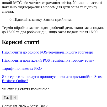
6
.
П
і
д
п
и
ш
і
т
ь
з
а
я
в
к
у
.
З
а
я
в
к
а
п
р
и
й
н
я
т
а
.
Т
е
р
м
і
н
о
б
р
о
б
к
и
з
а
я
в
к
и
:
о
д
и
н
р
о
б
о
ч
и
й
д
е
н
ь
,
я
к
щ
о
з
а
я
в
а
п
о
д
а
н
а
д
о
16
:
00
т
а
д
в
а
р
о
б
о
ч
и
х
д
н
і
,
я
к
щ
о
з
а
я
в
а
п
о
д
а
н
а
п
і
с
л
я
16
:
00
.
К
о
р
и
с
н
і
с
т
а
т
т
і
П
і
д
к
л
ю
ч
и
т
и
д
о
о
д
н
о
г
о
POS
-
т
е
р
м
і
н
а
л
а
і
н
ш
о
г
о
т
о
р
г
о
в
ц
я
П
і
д
к
л
ю
ч
и
т
и
д
о
д
а
т
к
о
в
и
й
POS
-
т
е
р
м
і
н
а
л
н
а
т
о
р
г
о
в
у
т
о
ч
к
у
Т
а
р
и
ф
и
п
о
п
а
к
е
т
а
х
Р
К
О
Я
к
і
с
е
р
в
і
с
и
т
а
п
о
с
л
у
г
и
п
р
о
п
о
н
у
є
в
и
к
о
н
а
т
и
д
и
с
т
а
н
ц
і
й
н
о
Sense
Business
Online
?
Чи була ця стаття корисною?
Так
Ні
Copyright 2026 – Sense Bank.