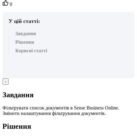
Кількість
0
вподобайок:
У цій статті:
Завдання
Рішення
Корисні статті
-
З
а
в
д
а
н
н
я
Ф
і
л
ь
т
р
у
в
а
т
и
с
п
и
с
о
к
д
о
к
у
м
е
н
т
і
в
в
Sense
Business
Online
.
З
м
і
н
и
т
и
н
а
л
а
ш
т
у
в
а
н
н
я
ф
і
л
ь
т
р
у
в
а
н
н
я
д
о
к
у
м
е
н
т
і
в
.
Р
і
ш
е
н
н
я