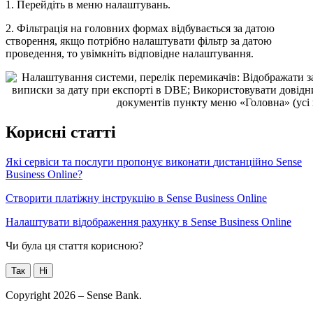
1
.
П
е
р
е
й
д
і
т
ь
в
м
е
н
ю
н
а
л
а
ш
т
у
в
а
н
ь
.
2
.
Ф
і
л
ь
т
р
а
ц
і
я
н
а
г
о
л
о
в
н
и
х
ф
о
р
м
а
х
в
і
д
б
у
в
а
є
т
ь
с
я
з
а
д
а
т
о
ю
с
т
в
о
р
е
н
н
я
,
я
к
щ
о
п
о
т
р
і
б
н
о
н
а
л
а
ш
т
у
в
а
т
и
ф
і
л
ь
т
р
з
а
д
а
т
о
ю
п
р
о
в
е
д
е
н
н
я
,
т
о
у
в
і
м
к
н
і
т
ь
в
і
д
п
о
в
і
д
н
е
н
а
л
а
ш
т
у
в
а
н
н
я
.
К
о
р
и
с
н
і
с
т
а
т
т
і
Я
к
і
с
е
р
в
і
с
и
т
а
п
о
с
л
у
г
и
п
р
о
п
о
н
у
є
в
и
к
о
н
а
т
и
д
и
с
т
а
н
ц
і
й
н
о
Sense
Business
Online
?
С
т
в
о
р
и
т
и
п
л
а
т
і
ж
н
у
і
н
с
т
р
у
к
ц
і
ю
в
Sense
Business
Online
Н
а
л
а
ш
т
у
в
а
т
и
в
і
д
о
б
р
а
ж
е
н
н
я
р
а
х
у
н
к
у
в
Sense
Business
Online
Чи була ця стаття корисною?
Так
Ні
Copyright 2026 – Sense Bank.