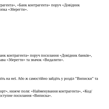
н
і
т
ь
н
а
н
е
ї
.
А
б
о
ж
с
а
м
о
с
т
і
й
н
о
з
а
й
д
і
т
ь
у
р
о
з
д
і
л
"
В
и
п
и
с
к
и
"
т
а