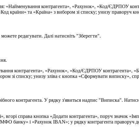
м
о
ж
е
т
е
р
е
д
а
г
у
в
а
т
и
.
Д
а
л
і
н
а
т
и
с
н
і
т
ь
"
З
б
е
р
е
г
т
и
"
.
н
н
я
.
р
і
б
н
о
г
о
к
о
н
т
р
а
г
е
н
т
а
.
У
р
я
д
к
у
з
'
я
в
и
т
ь
с
я
н
а
д
п
и
с
"
В
и
п
и
с
к
а
"
.
Н
а
т
и
с