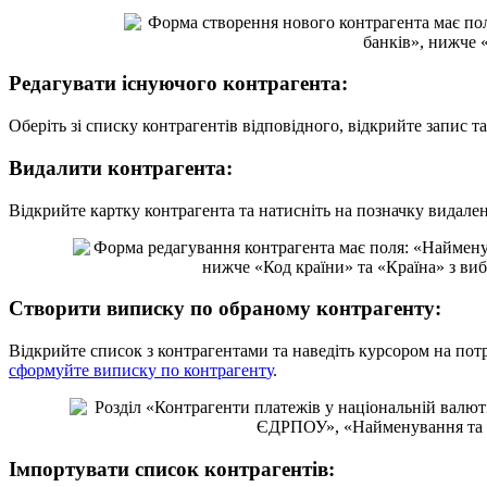
Р
е
д
а
г
у
в
а
т
и
і
с
н
у
ю
ч
о
г
о
к
о
н
т
р
а
г
е
н
т
а
:
О
б
е
р
і
т
ь
з
і
с
п
и
с
к
у
к
о
н
т
р
а
г
е
н
т
і
в
в
і
д
п
о
в
і
д
н
о
г
о
,
в
і
д
к
р
и
й
т
е
з
а
п
и
с
т
а
В
и
д
а
л
и
т
и
к
о
н
т
р
а
г
е
н
т
а
:
В
і
д
к
р
и
й
т
е
к
а
р
т
к
у
к
о
н
т
р
а
г
е
н
т
а
т
а
н
а
т
и
с
н
і
т
ь
н
а
п
о
з
н
а
ч
к
у
в
и
д
а
л
е
С
т
в
о
р
и
т
и
в
и
п
и
с
к
у
п
о
о
б
р
а
н
о
м
у
к
о
н
т
р
а
г
е
н
т
у
:
В
і
д
к
р
и
й
т
е
с
п
и
с
о
к
з
к
о
н
т
р
а
г
е
н
т
а
м
и
т
а
н
а
в
е
д
і
т
ь
к
у
р
с
о
р
о
м
н
а
п
о
т
с
ф
о
р
м
у
й
т
е
в
и
п
и
с
к
у
п
о
к
о
н
т
р
а
г
е
н
т
у
.
І
м
п
о
р
т
у
в
а
т
и
с
п
и
с
о
к
к
о
н
т
р
а
г
е
н
т
і
в
: