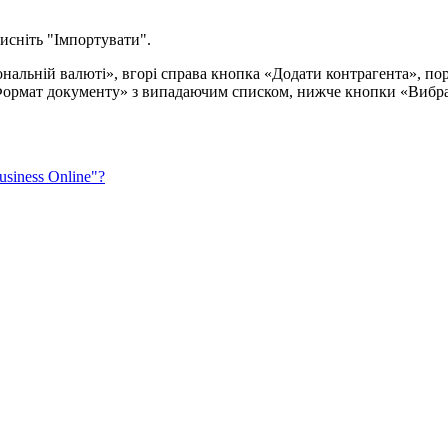
и
с
н
і
т
ь
"
І
м
п
о
р
т
у
в
а
т
и
"
.
usiness
Online
"
?