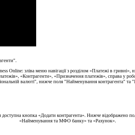
а
г
е
н
т
и
"
.