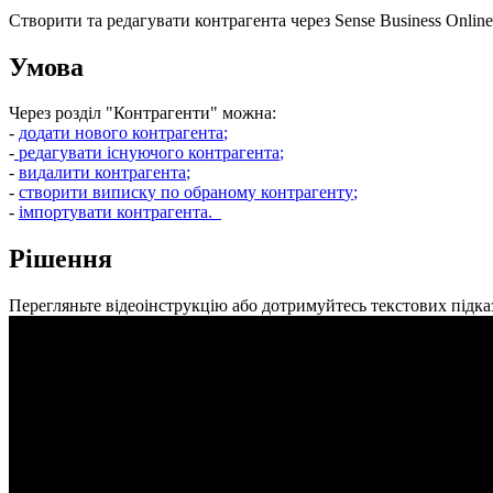
С
т
в
о
р
и
т
и
т
а
р
е
д
а
г
у
в
а
т
и
к
о
н
т
р
а
г
е
н
т
а
ч
е
р
е
з
Sense
Business
Online
У
м
о
в
а
Ч
е
р
е
з
р
о
з
д
і
л
"
К
о
н
т
р
а
г
е
н
т
и
"
м
о
ж
н
а
:
-
д
о
д
а
т
и
н
о
в
о
г
о
к
о
н
т
р
а
г
е
н
т
а
;
-
р
е
д
а
г
у
в
а
т
и
і
с
н
у
ю
ч
о
г
о
к
о
н
т
р
а
г
е
н
т
а
;
-
в
и
д
а
л
и
т
и
к
о
н
т
р
а
г
е
н
т
а
;
-
с
т
в
о
р
и
т
и
в
и
п
и
с
к
у
п
о
о
б
р
а
н
о
м
у
к
о
н
т
р
а
г
е
н
т
у
;
-
і
м
п
о
р
т
у
в
а
т
и
к
о
н
т
р
а
г
е
н
т
а
.
Р
і
ш
е
н
н
я
П
е
р
е
г
л
я
н
ь
т
е
в
і
д
е
о
і
н
с
т
р
у
к
ц
і
ю
а
б
о
д
о
т
р
и
м
у
й
т
е
с
ь
т
е
к
с
т
о
в
и
х
п
і
д
к
а