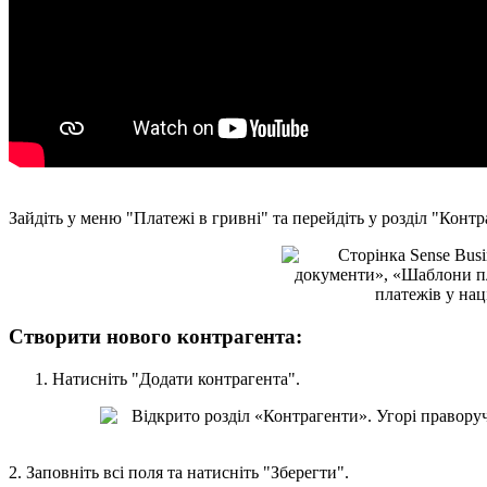
З
а
й
д
і
т
ь
у
м
е
н
ю
"
П
л
а
т
е
ж
і
в
г
р
и
в
н
і
"
т
а
п
е
р
е
й
д
і
т
ь
у
р
о
з
д
і
л
"
К
о
н
т
р
С
т
в
о
р
и
т
и
н
о
в
о
г
о
к
о
н
т
р
а
г
е
н
т
а
:
Н
а
т
и
с
н
і
т
ь
"
Д
о
д
а
т
и
к
о
н
т
р
а
г
е
н
т
а
"
.
2
.
З
а
п
о
в
н
і
т
ь
в
с
і
п
о
л
я
т
а
н
а
т
и
с
н
і
т
ь
"
З
б
е
р
е
г
т
и
"
.