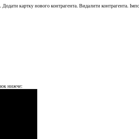
.
Д
о
д
а
т
и
к
а
р
т
к
у
н
о
в
о
г
о
к
о
н
т
р
а
г
е
н
т
а
.
В
и
д
а
л
и
т
и
к
о
н
т
р
а
г
е
н
т
а
.
І
м
п
з
о
к
н
и
ж
ч
е
: