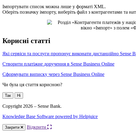
І
м
п
о
р
т
у
в
а
т
и
с
п
и
с
о
к
м
о
ж
н
а
л
и
ш
е
у
ф
о
р
м
а
т
і
XML
.
О
б
е
р
і
т
ь
п
о
з
н
а
ч
к
у
і
м
п
о
р
т
у
,
в
и
б
е
р
і
т
ь
ф
а
й
л
з
к
о
н
т
р
а
г
е
н
т
а
м
и
т
а
н
а
т
К
о
р
и
с
н
і
с
т
а
т
т
і
Я
к
і
с
е
р
в
і
с
и
т
а
п
о
с
л
у
г
и
п
р
о
п
о
н
у
є
в
и
к
о
н
а
т
и
д
и
с
т
а
н
ц
і
й
н
о
Sense
B
С
т
в
о
р
и
т
и
п
л
а
т
і
ж
н
е
д
о
р
у
ч
е
н
н
я
в
Sense
Business
Online
С
ф
о
р
м
у
в
а
т
и
в
и
п
и
с
к
у
ч
е
р
е
з
Sense
Business
Online
Чи була ця стаття корисною?
Так
Ні
Copyright 2026 – Sense Bank.
Knowledge Base Software powered by Helpjuice
Відкрити
Закрити