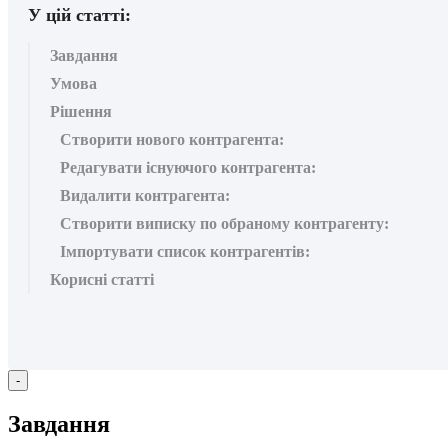
У цій статті:
Завдання
Умова
Рішення
Створити нового контрагента:
Редагувати існуючого контрагента:
Видалити контрагента:
Створити виписку по обраному контрагенту:
Імпортувати список контрагентів:
Корисні статті
-
З
а
в
д
а
н
н
я