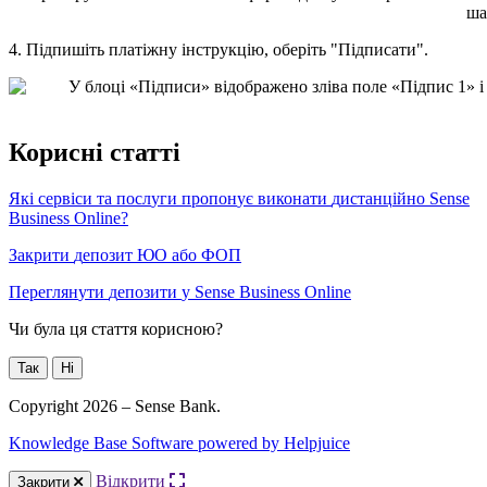
4
.
П
і
д
п
и
ш
і
т
ь
п
л
а
т
і
ж
н
у
і
н
с
т
р
у
к
ц
і
ю
,
о
б
е
р
і
т
ь
"
П
і
д
п
и
с
а
т
и
"
.
К
о
р
и
с
н
і
с
т
а
т
т
і
Я
к
і
с
е
р
в
і
с
и
т
а
п
о
с
л
у
г
и
п
р
о
п
о
н
у
є
в
и
к
о
н
а
т
и
д
и
с
т
а
н
ц
і
й
н
о
Sense
Business
Online
?
З
а
к
р
и
т
и
д
е
п
о
з
и
т
Ю
О
а
б
о
Ф
О
П
П
е
р
е
г
л
я
н
у
т
и
д
е
п
о
з
и
т
и
у
Sense
Business
Online
Чи була ця стаття корисною?
Так
Ні
Copyright 2026 – Sense Bank.
Knowledge Base Software powered by Helpjuice
Відкрити
Закрити