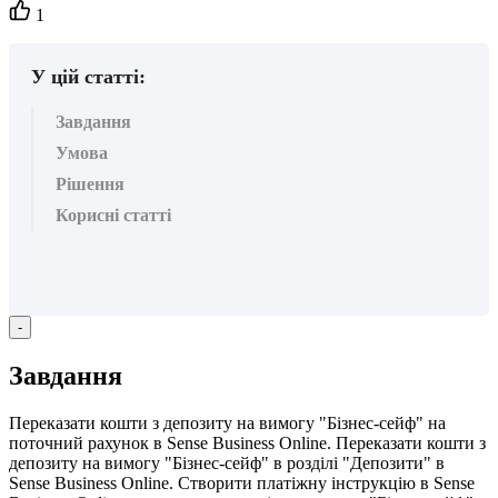
Кількість
1
вподобайок:
У цій статті:
Завдання
Умова
Рішення
Корисні статті
-
З
а
в
д
а
н
н
я
П
е
р
е
к
а
з
а
т
и
к
о
ш
т
и
з
д
е
п
о
з
и
т
у
н
а
в
и
м
о
г
у
"
Б
і
з
н
е
с
-
с
е
й
ф
"
н
а
п
о
т
о
ч
н
и
й
р
а
х
у
н
о
к
в
Sense
Business
Online
.
П
е
р
е
к
а
з
а
т
и
к
о
ш
т
и
з
д
е
п
о
з
и
т
у
н
а
в
и
м
о
г
у
"
Б
і
з
н
е
с
-
с
е
й
ф
"
в
р
о
з
д
і
л
і
"
Д
е
п
о
з
и
т
и
"
в
Sense
Business
Online
.
С
т
в
о
р
и
т
и
п
л
а
т
і
ж
н
у
і
н
с
т
р
у
к
ц
і
ю
в
Sense