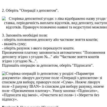
2
.
О
б
е
р
і
т
ь
"
О
п
е
р
а
ц
і
ї
з
д
е
п
о
з
и
т
о
м
"
.
3
.
З
а
п
о
в
н
і
т
ь
н
е
о
б
х
і
д
н
і
п
о
л
я
:
-
о
б
е
р
і
т
ь
п
о
п
о
в
н
е
н
н
я
д
е
п
о
з
и
т
у
а
б
о
ч
а
с
т
к
о
в
е
з
н
я
т
т
я
к
о
ш
т
і
в
;
-
в
к
а
ж
і
т
ь
с
у
м
у
;
-
о
б
е
р
і
т
ь
р
а
х
у
н
о
к
з
я
к
о
г
о
п
е
р
е
к
а
з
у
є
т
е
к
о
ш
т
и
.
П
р
и
з
н
а
ч
е
н
н
я
п
л
а
т
е
ж
у
з
а
п
о
в
н
и
т
ь
с
я
а
в
т
о
м
а
т
и
ч
н
о
:
"
П
о
п
о
в
н
е
н
н
я
д
е
п
о
з
и
т
у
з
г
і
д
н
о
з
у
г
о
д
о
ю
№
.
.
.
"
а
б
о
"
Ч
а
с
т
к
о
в
е
з
н
я
т
т
я
к
о
ш
т
і
в
з
г
і
д
н
о
з
у
г
о
д
о
ю
№
.
.
.
"
.
П
і
д
п
и
ш
і
т
ь
о
п
е
р
а
ц
і
ю
з
а
д
е
п
о
з
и
т
о
м
,
о
б
е
р
і
т
ь
"
П
і
д
п
и
с
а
т
и
"
.