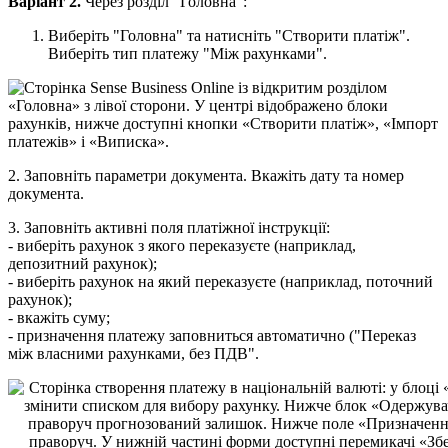
В
а
р
і
а
н
т
2
.
Ч
е
р
е
з
р
о
з
д
і
л
"
Г
о
л
о
в
н
а
"
:
В
и
б
е
р
і
т
ь
"
Г
о
л
о
в
н
а
"
т
а
н
а
т
и
с
н
і
т
ь
"
С
т
в
о
р
и
т
и
п
л
а
т
і
ж
"
.
В
и
б
е
р
і
т
ь
т
и
п
п
л
а
т
е
ж
у
"
М
і
ж
р
а
х
у
н
к
а
м
и
"
.
2
.
З
а
п
о
в
н
і
т
ь
п
а
р
а
м
е
т
р
и
д
о
к
у
м
е
н
т
а
.
В
к
а
ж
і
т
ь
д
а
т
у
т
а
н
о
м
е
р
д
о
к
у
м
е
н
т
а
.
3
.
З
а
п
о
в
н
і
т
ь
а
к
т
и
в
н
і
п
о
л
я
п
л
а
т
і
ж
н
о
ї
і
н
с
т
р
у
к
ц
і
ї
:
-
в
и
б
е
р
і
т
ь
р
а
х
у
н
о
к
з
я
к
о
г
о
п
е
р
е
к
а
з
у
є
т
е
(
н
а
п
р
и
к
л
а
д
,
д
е
п
о
з
и
т
н
и
й
р
а
х
у
н
о
к
)
;
-
в
и
б
е
р
і
т
ь
р
а
х
у
н
о
к
н
а
я
к
и
й
п
е
р
е
к
а
з
у
є
т
е
(
н
а
п
р
и
к
л
а
д
,
п
о
т
о
ч
н
и
й
р
а
х
у
н
о
к
)
;
-
в
к
а
ж
і
т
ь
с
у
м
у
;
-
п
р
и
з
н
а
ч
е
н
н
я
п
л
а
т
е
ж
у
з
а
п
о
в
н
и
т
ь
с
я
а
в
т
о
м
а
т
и
ч
н
о
(
"
П
е
р
е
к
а
з
м
і
ж
в
л
а
с
н
и
м
и
р
а
х
у
н
к
а
м
и
,
б
е
з
П
Д
В
"
.