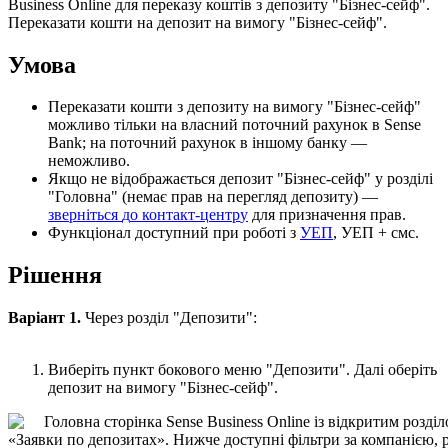
Business
Online
д
л
я
п
е
р
е
к
а
з
у
к
о
ш
т
і
в
з
д
е
п
о
з
и
т
у
"
Б
і
з
н
е
с
-
с
е
й
ф
"
.
П
е
р
е
к
а
з
а
т
и
к
о
ш
т
и
н
а
д
е
п
о
з
и
т
н
а
в
и
м
о
г
у
"
Б
і
з
н
е
с
-
с
е
й
ф
"
.
У
м
о
в
а
П
е
р
е
к
а
з
а
т
и
к
о
ш
т
и
з
д
е
п
о
з
и
т
у
н
а
в
и
м
о
г
у
"
Б
і
з
н
е
с
-
с
е
й
ф
"
м
о
ж
л
и
в
о
т
і
л
ь
к
и
н
а
в
л
а
с
н
и
й
п
о
т
о
ч
н
и
й
р
а
х
у
н
о
к
в
Sense
Bank
;
н
а
п
о
т
о
ч
н
и
й
р
а
х
у
н
о
к
в
і
н
ш
о
м
у
б
а
н
к
у
—
н
е
м
о
ж
л
и
в
о
.
Я
к
щ
о
н
е
в
і
д
о
б
р
а
ж
а
є
т
ь
с
я
д
е
п
о
з
и
т
"
Б
і
з
н
е
с
-
с
е
й
ф
"
у
р
о
з
д
і
л
і
"
Г
о
л
о
в
н
а
"
(
н
е
м
а
є
п
р
а
в
н
а
п
е
р
е
г
л
я
д
д
е
п
о
з
и
т
у
)
—
з
в
е
р
н
і
т
ь
с
я
д
о
к
о
н
т
а
к
т
-
ц
е
н
т
р
у
д
л
я
п
р
и
з
н
а
ч
е
н
н
я
п
р
а
в
.
Ф
у
н
к
ц
і
о
н
а
л
д
о
с
т
у
п
н
и
й
п
р
и
р
о
б
о
т
і
з
У
Е
П
,
У
Е
П
+
с
м
с
.
Р
і
ш
е
н
н
я
В
а
р
і
а
н
т
1
.
Ч
е
р
е
з
р
о
з
д
і
л
"
Д
е
п
о
з
и
т
и
"
:
В
и
б
е
р
і
т
ь
п
у
н
к
т
б
о
к
о
в
о
г
о
м
е
н
ю
"
Д
е
п
о
з
и
т
и
"
.
Д
а
л
і
о
б
е
р
і
т
ь
д
е
п
о
з
и
т
н
а
в
и
м
о
г
у
"
Б
і
з
н
е
с
-
с
е
й
ф
"
.