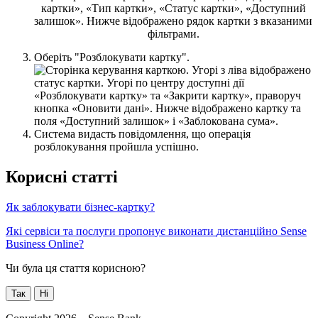
О
б
е
р
і
т
ь
"
Р
о
з
б
л
о
к
у
в
а
т
и
к
а
р
т
к
у
"
.
C
и
с
т
е
м
а
в
и
д
а
с
т
ь
п
о
в
і
д
о
м
л
е
н
н
я
,
щ
о
о
п
е
р
а
ц
і
я
р
о
з
б
л
о
к
у
в
а
н
н
я
п
р
о
й
ш
л
а
у
с
п
і
ш
н
о
.
К
о
р
и
с
н
і
с
т
а
т
т
і
Я
к
з
а
б
л
о
к
у
в
а
т
и
б
і
з
н
е
с
-
к
а
р
т
к
у
?
Я
к
і
с
е
р
в
і
с
и
т
а
п
о
с
л
у
г
и
п
р
о
п
о
н
у
є
в
и
к
о
н
а
т
и
д
и
с
т
а
н
ц
і
й
н
о
Sense
Business
Online
?
Чи була ця стаття корисною?
Так
Ні