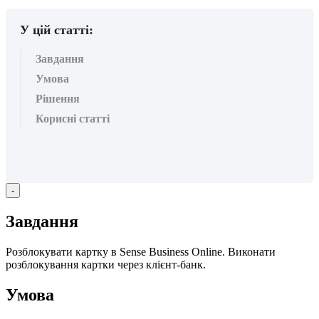
У цій статті:
Завдання
Умова
Рішення
Корисні статті
-
З
а
в
д
а
н
н
я
Р
о
з
б
л
о
к
у
в
а
т
и
к
а
р
т
к
у
в
Sense
Business
Online
.
В
и
к
о
н
а
т
и
р
о
з
б
л
о
к
у
в
а
н
н
я
к
а
р
т
к
и
ч
е
р
е
з
к
л
і
є
н
т
-
б
а
н
к
.
У
м
о
в
а