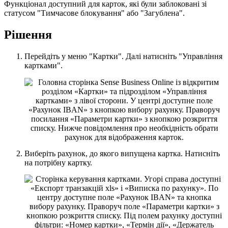
Ф
у
н
к
ц
і
о
н
а
л
д
о
с
т
у
п
н
и
й
д
л
я
к
а
р
т
о
к
,
я
к
і
б
у
л
и
з
а
б
л
о
к
о
в
а
н
і
з
і
с
т
а
т
у
с
о
м
"
Т
и
м
ч
а
с
о
в
е
б
л
о
к
у
в
а
н
н
я
"
а
б
о
"
З
а
г
у
б
л
е
н
а
"
.
Р
і
ш
е
н
н
я
П
е
р
е
й
д
і
т
ь
у
м
е
н
ю
"
К
а
р
т
к
и
"
.
Д
а
л
і
н
а
т
и
с
н
і
т
ь
"
У
п
р
а
в
л
і
н
н
я
к
а
р
т
к
а
м
и
"
.
В
и
б
е
р
і
т
ь
р
а
х
у
н
о
к
,
д
о
я
к
о
г
о
в
и
п
у
щ
е
н
а
к
а
р
т
к
а
.
Н
а
т
и
с
н
і
т
ь
н
а
п
о
т
р
і
б
н
у
к
а
р
т
к
у
.