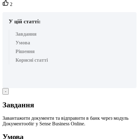
Кількість
2
вподобайок:
У цій статті:
Завдання
Умова
Рішення
Корисні статті
-
З
а
в
д
а
н
н
я
З
а
в
а
н
т
а
ж
и
т
и
д
о
к
у
м
е
н
т
и
т
а
в
і
д
п
р
а
в
и
т
и
в
б
а
н
к
ч
е
р
е
з
м
о
д
у
л
ь
Д
о
к
у
м
е
н
т
о
о
б
і
г
у
Sense
Business
Online
.
У
м
о
в
а