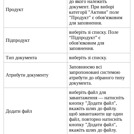
д
о
я
к
о
г
о
н
а
л
е
ж
и
т
ь
д
о
к
у
м
е
н
т
.
П
р
и
в
и
б
о
р
і
П
р
о
д
у
к
т
к
а
т
е
г
о
р
і
ї
"
А
к
т
и
в
и
"
п
о
л
е
"
П
р
о
д
у
к
т
"
є
о
б
о
в
'
я
з
к
о
в
и
м
д
л
я
з
а
п
о
в
н
е
н
н
я
.
в
и
б
е
р
і
т
ь
з
і
с
п
и
с
к
у
.
П
о
л
е
“
П
і
д
п
р
о
д
у
к
т
”
є
П
і
д
п
р
о
д
у
к
т
о
б
о
в
'
я
з
к
о
в
и
м
д
л
я
з
а
п
о
в
н
е
н
н
я
.
Т
и
п
д
о
к
у
м
е
н
т
а
в
и
б
е
р
і
т
ь
з
і
с
п
и
с
к
у
.
З
а
п
о
в
н
ю
є
м
о
в
с
і
з
а
п
р
о
п
о
н
о
в
а
н
і
с
и
с
т
е
м
о
ю
А
т
р
и
б
у
т
и
д
о
к
у
м
е
н
т
у
а
т
р
и
б
у
т
и
д
о
о
б
р
а
н
о
г
о
т
и
п
у
д
о
к
у
м
е
н
т
а
.
в
и
б
е
р
і
т
ь
ф
а
й
л
д
л
я
з
а
в
а
н
т
а
ж
е
н
н
я
—
н
а
т
и
с
н
і
т
ь
к
н
о
п
к
у
"
Д
о
д
а
т
и
ф
а
й
л
"
,
в
к
а
ж
і
т
ь
ш
л
я
х
д
о
ф
а
й
л
у
.
Д
о
д
а
т
и
ф
а
й
л
щ
о
б
з
а
в
а
н
т
а
ж
и
т
и
щ
е
о
д
и
н
ф
а
й
л
,
п
о
в
т
о
р
н
о
н
а
т
и
с
н
і
т
ь
к
н
о
п
к
у
"
Д
о
д
а
т
и
ф
а
й
л
"
,
в
к
а
ж
і
т
ь
ш
л
я
х
д
о
ф
а
й
л
у
.