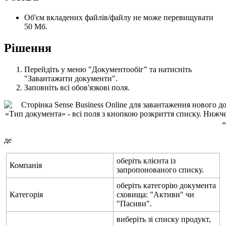
О
б
'
є
м
в
к
л
а
д
е
н
и
х
ф
а
й
л
і
в
/
ф
а
й
л
у
н
е
м
о
ж
е
п
е
р
е
в
и
щ
у
в
а
т
и
50
М
б
.
Р
і
ш
е
н
н
я
П
е
р
е
й
д
і
т
ь
у
м
е
н
ю
"
Д
о
к
у
м
е
н
т
о
о
б
і
г
"
т
а
н
а
т
и
с
н
і
т
ь
"
З
а
в
а
н
т
а
ж
и
т
и
д
о
к
у
м
е
н
т
и
"
.
З
а
п
о
в
н
і
т
ь
в
с
і
о
б
о
в
'
я
з
к
о
в
і
п
о
л
я
.
д
е
о
б
е
р
і
т
ь
к
л
і
є
н
т
а
і
з
К
о
м
п
а
н
і
я
з
а
п
р
о
п
о
н
о
в
а
н
о
г
о
с
п
и
с
к
у
.
о
б
е
р
і
т
ь
к
а
т
е
г
о
р
і
ю
д
о
к
у
м
е
н
т
а
К
а
т
е
г
о
р
і
я
с
х
о
в
и
щ
а
:
"
А
к
т
и
в
и
"
ч
и
"
П
а
с
и
в
и
"
.
в
и
б
е
р
і
т
ь
з
і
с
п
и
с
к
у
п
р
о
д
у
к
т
,