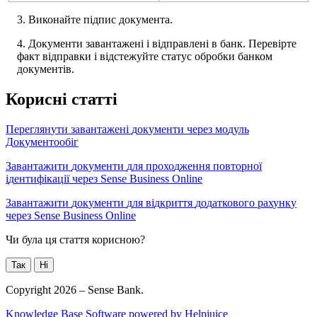
3
.
В
и
к
о
н
а
й
т
е
п
і
д
п
и
с
д
о
к
у
м
е
н
т
а
.
4
.
Д
о
к
у
м
е
н
т
и
з
а
в
а
н
т
а
ж
е
н
і
і
в
і
д
п
р
а
в
л
е
н
і
в
б
а
н
к
.
П
е
р
е
в
і
р
т
е
ф
а
к
т
в
і
д
п
р
а
в
к
и
і
в
і
д
с
т
е
ж
у
й
т
е
с
т
а
т
у
с
о
б
р
о
б
к
и
б
а
н
к
о
м
д
о
к
у
м
е
н
т
і
в
.
К
о
р
и
с
н
і
с
т
а
т
т
і
П
е
р
е
г
л
я
н
у
т
и
з
а
в
а
н
т
а
ж
е
н
і
д
о
к
у
м
е
н
т
и
ч
е
р
е
з
м
о
д
у
л
ь
Д
о
к
у
м
е
н
т
о
о
б
і
г
З
а
в
а
н
т
а
ж
и
т
и
д
о
к
у
м
е
н
т
и
д
л
я
п
р
о
х
о
д
ж
е
н
н
я
п
о
в
т
о
р
н
о
ї
і
д
е
н
т
и
ф
і
к
а
ц
і
ї
ч
е
р
е
з
Sense
Business
Online
З
а
в
а
н
т
а
ж
и
т
и
д
о
к
у
м
е
н
т
и
д
л
я
в
і
д
к
р
и
т
т
я
д
о
д
а
т
к
о
в
о
г
о
р
а
х
у
н
к
у
ч
е
р
е
з
Sense
Business
Online
Чи була ця стаття корисною?
Так
Ні
Copyright 2026 – Sense Bank.
Knowledge Base Software powered by Helpjuice