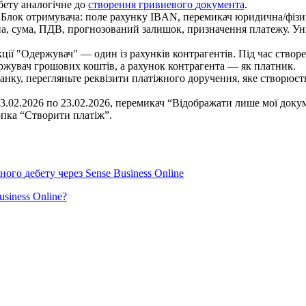
б
е
т
у
а
н
а
л
о
г
і
ч
н
е
д
о
с
т
в
о
р
е
н
н
я
г
р
и
в
н
е
в
о
г
о
д
о
к
у
м
е
н
т
а
.
к
ц
і
ї
"
О
д
е
р
ж
у
в
а
ч
"
—
о
д
и
н
і
з
р
а
х
у
н
к
і
в
к
о
н
т
р
а
г
е
н
т
і
в
.
П
і
д
ч
а
с
с
т
в
о
р
е
р
ж
у
в
а
ч
г
р
о
ш
о
в
и
х
к
о
ш
т
і
в
,
а
р
а
х
у
н
о
к
к
о
н
т
р
а
г
е
н
т
а
—
я
к
п
л
а
т
н
и
к
.
а
н
к
у
,
п
е
р
е
г
л
я
н
ь
т
е
р
е
к
в
і
з
и
т
и
п
л
а
т
і
ж
н
о
г
о
д
о
р
у
ч
е
н
н
я
,
я
к
е
с
т
в
о
р
ю
є
т
н
о
г
о
д
е
б
е
т
у
ч
е
р
е
з
Sense
Business
Online
usiness
Online
?