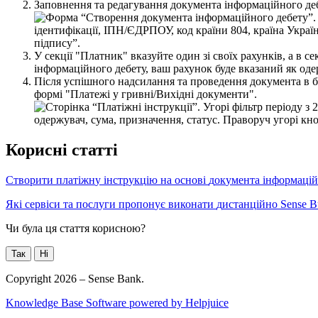
З
а
п
о
в
н
е
н
н
я
т
а
р
е
д
а
г
у
в
а
н
н
я
д
о
к
у
м
е
н
т
а
і
н
ф
о
р
м
а
ц
і
й
н
о
г
о
д
е
У
с
е
к
ц
і
ї
"
П
л
а
т
н
и
к
"
в
к
а
з
у
й
т
е
о
д
и
н
з
і
с
в
о
ї
х
р
а
х
у
н
к
і
в
,
а
в
с
е
і
н
ф
о
р
м
а
ц
і
й
н
о
г
о
д
е
б
е
т
у
,
в
а
ш
р
а
х
у
н
о
к
б
у
д
е
в
к
а
з
а
н
и
й
я
к
о
д
е
П
і
с
л
я
у
с
п
і
ш
н
о
г
о
н
а
д
с
и
л
а
н
н
я
т
а
п
р
о
в
е
д
е
н
н
я
д
о
к
у
м
е
н
т
а
в
б
ф
о
р
м
і
"
П
л
а
т
е
ж
і
у
г
р
и
в
н
і
/
В
и
х
і
д
н
і
д
о
к
у
м
е
н
т
и
"
.
К
о
р
и
с
н
і
с
т
а
т
т
і
С
т
в
о
р
и
т
и
п
л
а
т
і
ж
н
у
і
н
с
т
р
у
к
ц
і
ю
н
а
о
с
н
о
в
і
д
о
к
у
м
е
н
т
а
і
н
ф
о
р
м
а
ц
і
й
Я
к
і
с
е
р
в
і
с
и
т
а
п
о
с
л
у
г
и
п
р
о
п
о
н
у
є
в
и
к
о
н
а
т
и
д
и
с
т
а
н
ц
і
й
н
о
Sense
B
Чи була ця стаття корисною?
Так
Ні
Copyright 2026 – Sense Bank.
Knowledge Base Software powered by Helpjuice