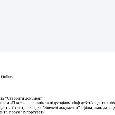
Online
.
і
т
ь
"
С
т
в
о
р
и
т
и
д
о
к
у
м
е
н
т
"
.