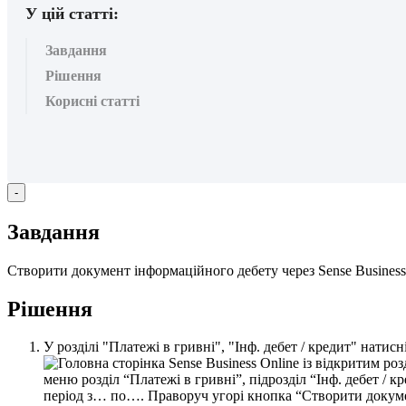
У цій статті:
Завдання
Рішення
Корисні статті
-
З
а
в
д
а
н
н
я
С
т
в
о
р
и
т
и
д
о
к
у
м
е
н
т
і
н
ф
о
р
м
а
ц
і
й
н
о
г
о
д
е
б
е
т
у
ч
е
р
е
з
Sense
Business
Р
і
ш
е
н
н
я
У
р
о
з
д
і
л
і
"
П
л
а
т
е
ж
і
в
г
р
и
в
н
і
"
,
"
І
н
ф
.
д
е
б
е
т
/
к
р
е
д
и
т
"
н
а
т
и
с
н