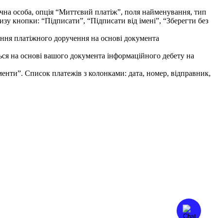
н
н
я
п
л
а
т
і
ж
н
о
г
о
д
о
р
у
ч
е
н
н
я
н
а
о
с
н
о
в
і
д
о
к
у
м
е
н
т
а
ь
с
я
н
а
о
с
н
о
в
і
в
а
ш
о
г
о
д
о
к
у
м
е
н
т
а
і
н
ф
о
р
м
а
ц
і
й
н
о
г
о
д
е
б
е
т
у
н
а